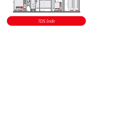
TDS İndir
EC INDUSTRIES SKID OKSIJEN URETIM SISTEMI.pdf
Amec Industries TR