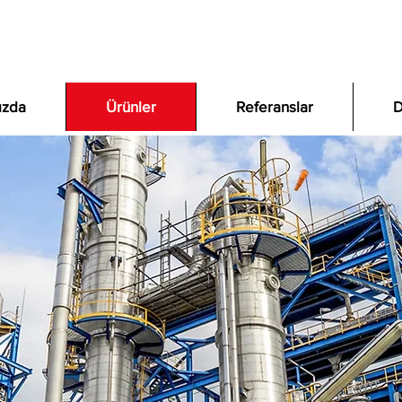
ızda
Ürünler
Referanslar
D