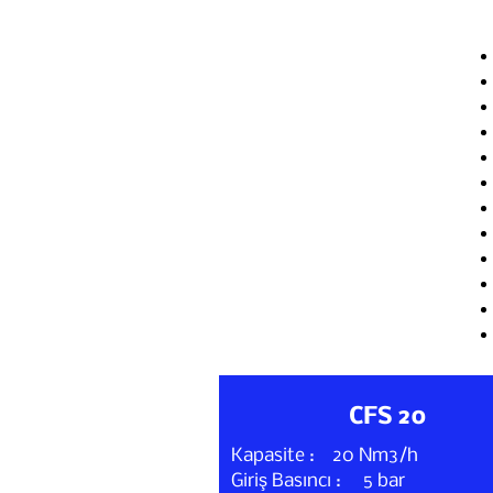
CFS 20
Kapasite : 20 Nm3/h
Giriş Basıncı : 5 bar