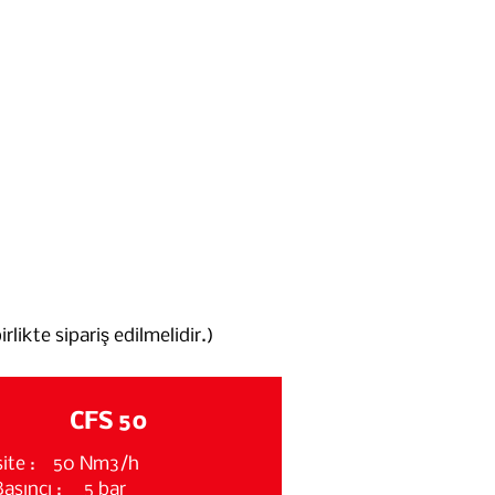
likte sipariş edilmelidir.)
CFS 50
site : 50 Nm3/h
 Basıncı : 5 bar