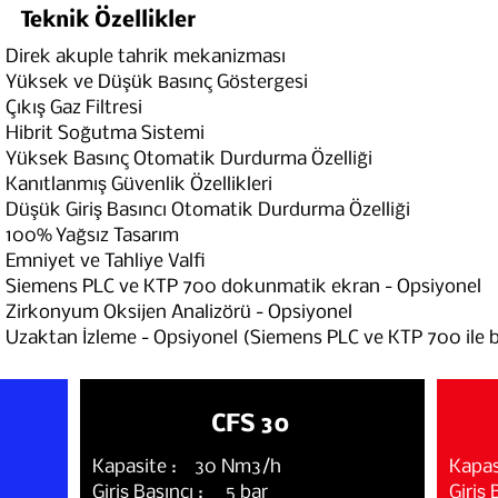
Teknik Özellikler
Direk akuple tahrik mekanizması
Yüksek ve Düşük
B
asınç Göstergesi
Çıkış Gaz Filtresi
Hibrit Soğutma Sistemi
Yüksek Basınç Otomatik Durdurma Özelliği
Kanıtlanmış Güvenlik Özellikleri
Düşük Giriş Basıncı Otomatik Durdurma Özelliği
100% Yağsız Tasarım
Emniyet ve Tahliye Valfi
Siemens PLC ve KTP 700 dokunmatik ekran - Opsiyonel
Zirkonyum Oksijen Analizörü - Opsiyonel
Uzaktan İzleme - Opsiyonel (Siemens PLC ve KTP 700 ile bir
CFS 30
Kapasite : 30 Nm3/h
Kapa
Giriş Basıncı : 5 bar
Giriş