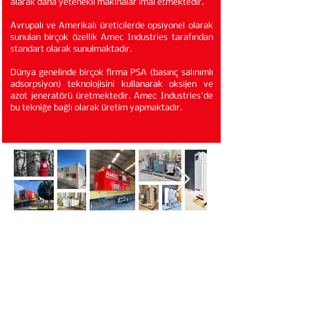
alarak daha yetenekli makinalar imal etmektedir.
Avrupalı ve Amerikalı üreticilerde opsiyonel olarak
sunulan birçok özellik Amec Industries tarafından
standart olarak sunulmaktadır.
Dünya genelinde birçok firma PSA (basınç salınımlı
adsorpsiyon) teknolojisini kullanarak oksijen ve
azot jeneratörü üretmektedir. Amec Industries'de
bu tekniğe bağlı olarak üretim yapmaktadır.