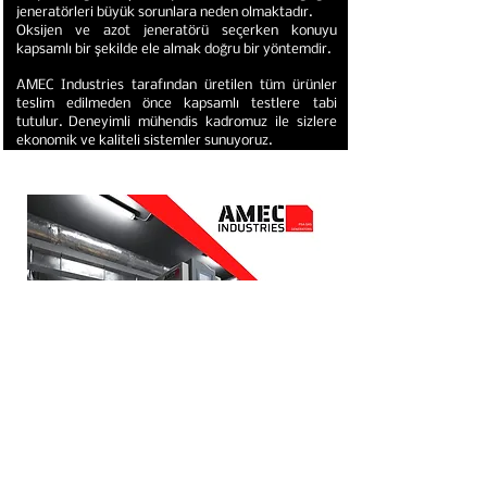
jeneratörleri büyük sorunlara neden olmaktadır.
Oksijen ve azot jeneratörü seçerken konuyu
kapsamlı bir şekilde ele almak doğru bir yöntemdir.
AMEC Industries tarafından üretilen tüm ürünler
teslim edilmeden önce kapsamlı testlere tabi
tutulur. Deneyimli mühendis kadromuz ile sizlere
ekonomik ve kaliteli sistemler sunuyoruz.