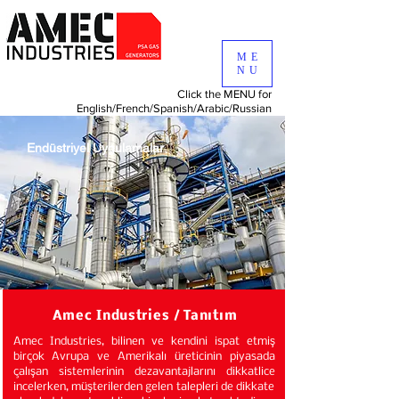
ME
NU
Click the MENU for
English/
French/
Spanish/
Arabic/
Russian
Endüstriyel Uygulamalar
Amec Industries / Tanıtım
Amec Industries, bilinen ve kendini ispat etmiş
birçok Avrupa ve Amerikalı üreticinin piyasada
çalışan sistemlerinin dezavantajlarını dikkatlice
incelerken, müşterilerden gelen talepleri de dikkate