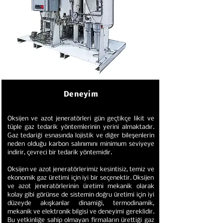
Deneyim
Oksijen ve azot jeneratörleri gün geçtikçe likit ve
tüple gaz tedarik yöntemlerinin yerini almaktadır.
Gaz tedariği esnasında lojistik ve diğer bileşenlerin
neden olduğu karbon salınımını minimum seviyeye
indirir, çevreci bir tedarik yöntemidir.
Oksijen ve azot jeneratörlerimiz kesintisiz, temiz ve
ekonomik gaz üretimi için iyi bir seçenektir. Oksijen
ve azot jeneratörlerinin üretimi mekanik olarak
kolay gibi görünse de sistemin doğru üretimi için iyi
düzeyde akışkanlar dinamiği, termodinamik,
mekanik ve elektronik bilgisi ve deneyimi gereklidir.
Bu yetkinliğe sahip olmayan firmaların ürettiği gaz